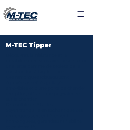
M-TEC Tipper
Découvrez la résistance et la
durabilité dont vous avez besoin pour
une large gamme de projets, de la
construction à l'agriculture.
Ces remorques robustes sont
équipées de côtés grillagés
amovibles et d'une porte de chantier
en option, offrant une polyvalence
sur le chantier.
Disponible en 3 tailles.
Soyez tranquille en sachant que ces
remorques sont entièrement
homologuées, garantissant fiabilité
et conformité.