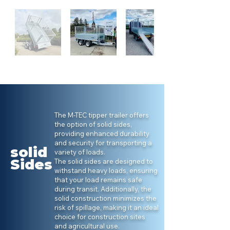
The M-TEC tipper trailer offers
the option of solid sides,
providing enhanced durability
and security for transporting a
solid
variety of loads.
Sides
The solid sides are designed to
withstand heavy loads, ensuring
that your load remains safe
during transit. Additionally, the
solid construction minimizes the
risk of spillage, making it an ideal
choice for construction sites
and agricultural use.